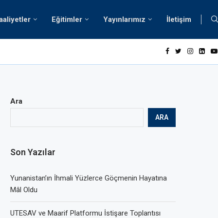
aaliyetler
Eğitimler
Yayınlarımız
İletişim
oji ve Değerler
Ara
ARA
Son Yazılar
Yunanistan’ın İhmali Yüzlerce Göçmenin Hayatına
Mâl Oldu
UTESAV ve Maarif Platformu İstişare Toplantısı