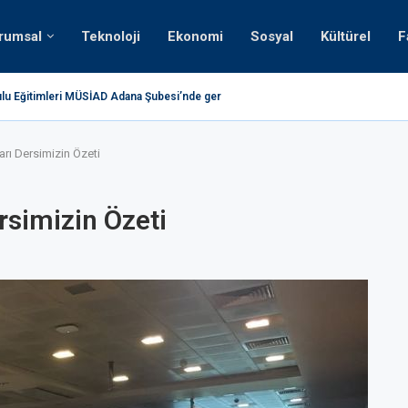
rumsal
Teknoloji
Ekonomi
Sosyal
Kültürel
F
lu Eğitimleri MÜSİAD Adana Şubesi’nde gerçekleştirildi.
Teknol
rı Dersimizin Özeti
rsimizin Özeti