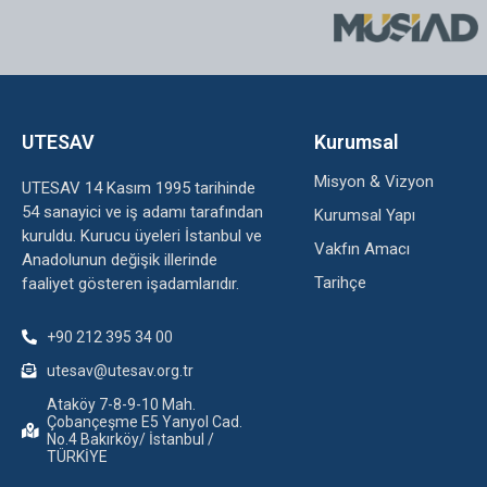
UTESAV
Kurumsal
Misyon & Vizyon
UTESAV 14 Kasım 1995 tarihinde
54 sanayici ve iş adamı tarafından
Kurumsal Yapı
kuruldu. Kurucu üyeleri İstanbul ve
Vakfın Amacı
Anadolunun değişik illerinde
Tarihçe
faaliyet gösteren işadamlarıdır.
+90 212 395 34 00
utesav@utesav.org.tr
Ataköy 7-8-9-10 Mah.
Çobançeşme E5 Yanyol Cad.
No.4 Bakırköy/ İstanbul /
TÜRKİYE