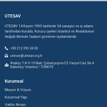
UTESAV
UTESAV 14 Kasım 1995 tarihinde 54 sanayici ve iş adamı
tarafından kuruldu. Kurucu üyeleri İstanbul ve Anadolunun
değişik illerinde faaliyet gösteren işadamlarıdır.
+90 212 395 34 00
utesav@utesav.org.tr
Ataköy 7-8-9-10 Mah. Çobançeşme E5 Yanyol Cad. No.4
Bakırköy/ İstanbul / TÜRKİYE
Kurumsal
Misyon & Vizyon
Kurumsal Yapı
Vakfın Amacı