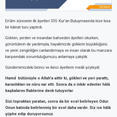
En’âm sûresinin ilk âyetleri 335. Kur’an Buluşmasında bize kısa
bir kâinat turu yaptırdı.
Gökten, yerden ve insandan bahseden âyetleri okurken,
görüntülerin de yardımıyla, hayalimizde göklerin büyüklüğünü
ve yerin zenginliğini canlandırmaya ve insan olarak bu manzara
karşısındaki sorumluluğumuzu anlamaya çalıştık.
Gündemimizdeki birinci ve ikinci âyetlerin meâli şöyleydi:
Hamd bütünüyle o Allah’a aittir ki, gökleri ve yeri yarattı,
karanlıkları ve nûru var etti. Sonra da o inkâr edenler hâlâ
başkalarını Rablerine denk tutuyorlar.
Sizi topraktan yaratan, sonra da bir ecel belirleyen Odur.
Onun katında belirlenmiş bir ecel daha vardır. Siz ise hâlâ
şüphe edip duruyorsunuz.