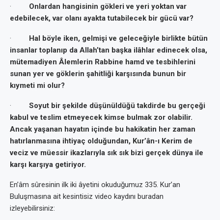
·
Onlardan hangisinin gökleri ve yeri yoktan var
edebilecek, var olanı ayakta tutabilecek bir gücü var?
·
Hal böyle iken, gelmişi ve geleceğiyle birlikte bütün
insanlar toplanıp da Allah’tan başka ilâhlar edinecek olsa,
mütemadiyen Âlemlerin Rabbine hamd ve tesbihlerini
sunan yer ve göklerin şahitliği karşısında bunun bir
kıymeti mi olur?
·
Soyut bir şekilde düşünüldüğü takdirde bu gerçeği
kabul ve teslim etmeyecek kimse bulmak zor olabilir.
Ancak yaşanan hayatın içinde bu hakikatin her zaman
hatırlanmasına ihtiyaç olduğundan, Kur’ân-ı Kerim de
veciz ve müessir ikazlarıyla sık sık bizi gerçek dünya ile
karşı karşıya getiriyor.
En’âm sûresinin ilk iki âyetini okuduğumuz 335. Kur’an
Buluşmasına ait kesintisiz video kaydını buradan
izleyebilirsiniz: