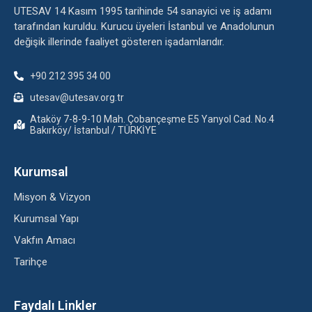
UTESAV 14 Kasım 1995 tarihinde 54 sanayici ve iş adamı
tarafından kuruldu. Kurucu üyeleri İstanbul ve Anadolunun
değişik illerinde faaliyet gösteren işadamlarıdır.
+90 212 395 34 00
utesav@utesav.org.tr
Ataköy 7-8-9-10 Mah. Çobançeşme E5 Yanyol Cad. No.4
Bakırköy/ İstanbul / TÜRKİYE
Kurumsal
Misyon & Vizyon
Kurumsal Yapı
Vakfın Amacı
Tarihçe
Faydalı Linkler