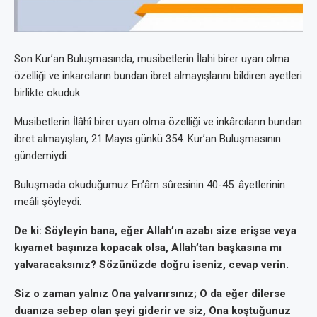
Son Kur’an Buluşmasında, musibetlerin İlahi birer uyarı olma
özelliği ve inkarcıların bundan ibret almayışlarını bildiren ayetleri
birlikte okuduk.
Musibetlerin İlâhî birer uyarı olma özelliği ve inkârcıların bundan
ibret almayışları, 21 Mayıs günkü 354. Kur’an Buluşmasının
gündemiydi.
Buluşmada okuduğumuz En’âm sûresinin 40-45. âyetlerinin
meâli şöyleydi:
De ki: Söyleyin bana, eğer Allah’ın azabı size erişse veya
kıyamet başınıza kopacak olsa, Allah’tan başkasına mı
yalvaracaksınız? Sözünüzde doğru iseniz, cevap verin.
Siz o zaman yalnız Ona yalvarırsınız; O da eğer dilerse
duanıza sebep olan şeyi giderir ve siz, Ona koştuğunuz