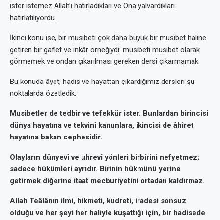
ister istemez Allah’ı hatırladıkları ve Ona yalvardıkları
hatırlatılıyordu.
İkinci konu ise, bir musibeti çok daha büyük bir musibet haline
getiren bir gaflet ve inkâr örneğiydi: musibeti musibet olarak
görmemek ve ondan çıkarılması gereken dersi çıkarmamak.
Bu konuda âyet, hadis ve hayattan çıkardığımız dersleri şu
noktalarda özetledik:
Musibetler de tedbir ve tefekkür ister. Bunlardan birincisi
dünya hayatına ve tekvinî kanunlara, ikincisi de âhiret
hayatına bakan cephesidir.
Olayların dünyevî ve uhrevî yönleri birbirini nefyetmez;
sadece hükümleri ayrıdır. Birinin hükmünü yerine
getirmek diğerine itaat mecburiyetini ortadan kaldırmaz.
Allah Teâlânın ilmi, hikmeti, kudreti, iradesi sonsuz
olduğu ve her şeyi her haliyle kuşattığı için, bir hadisede