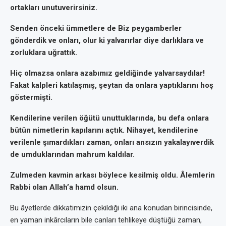
ortakları unutuverirsiniz.
Senden önceki ümmetlere de Biz peygamberler
gönderdik ve onları, olur ki yalvarırlar diye darlıklara ve
zorluklara uğrattık.
Hiç olmazsa onlara azabımız geldiğinde yalvarsaydılar!
Fakat kalpleri katılaşmış, şeytan da onlara yaptıklarını hoş
göstermişti.
Kendilerine verilen öğütü unuttuklarında, bu defa onlara
bütün nimetlerin kapılarını açtık. Nihayet, kendilerine
verilenle şımardıkları zaman, onları ansızın yakalayıverdik
de umduklarından mahrum kaldılar.
Zulmeden kavmin arkası böylece kesilmiş oldu. Âlemlerin
Rabbi olan Allah’a hamd olsun.
Bu âyetlerde dikkatimizin çekildiği iki ana konudan birincisinde,
en yaman inkârcıların bile canları tehlikeye düştüğü zaman,