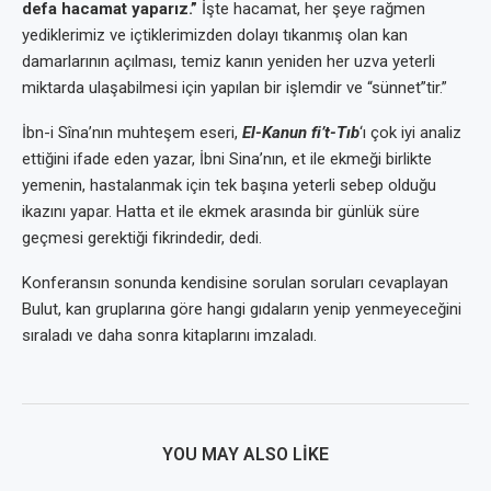
defa hacamat yaparız.”
İşte hacamat, her şeye rağmen
yediklerimiz ve içtiklerimizden dolayı tıkanmış olan kan
damarlarının açılması, temiz kanın yeniden her uzva yeterli
miktarda ulaşabilmesi için yapılan bir işlemdir ve “sünnet”tir.”
İbn-i Sîna’nın muhteşem eseri,
El-Kanun fi’t-Tıb
‘ı çok iyi analiz
ettiğini ifade eden yazar, İbni Sina’nın, et ile ekmeği birlikte
yemenin, hastalanmak için tek başına yeterli sebep olduğu
ikazını yapar. Hatta et ile ekmek arasında bir günlük süre
geçmesi gerektiği fikrindedir, dedi.
Konferansın sonunda kendisine sorulan soruları cevaplayan
Bulut, kan gruplarına göre hangi gıdaların yenip yenmeyeceğini
sıraladı ve daha sonra kitaplarını imzaladı.
YOU MAY ALSO LIKE