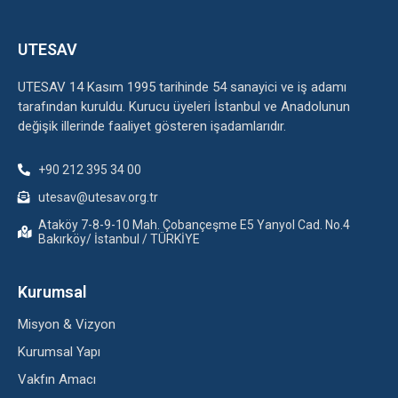
UTESAV
UTESAV 14 Kasım 1995 tarihinde 54 sanayici ve iş adamı
tarafından kuruldu. Kurucu üyeleri İstanbul ve Anadolunun
değişik illerinde faaliyet gösteren işadamlarıdır.
+90 212 395 34 00
utesav@utesav.org.tr
Ataköy 7-8-9-10 Mah. Çobançeşme E5 Yanyol Cad. No.4
Bakırköy/ İstanbul / TÜRKİYE
Kurumsal
Misyon & Vizyon
Kurumsal Yapı
Vakfın Amacı