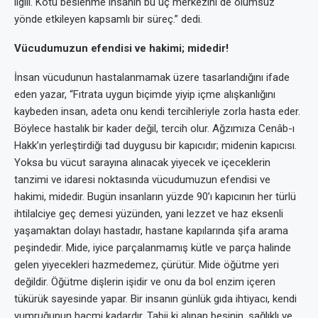
ilgili. Kötü beslenme insanın bu üç merkezini de olumsuz
yönde etkileyen kapsamlı bir süreç.” dedi.
Vücudumuzun efendisi ve hakimi; midedir!
İnsan vücudunun hastalanmamak üzere tasarlandığını ifade
eden yazar, “Fıtrata uygun biçimde yiyip içme alışkanlığını
kaybeden insan, adeta onu kendi tercihleriyle zorla hasta eder.
Böylece hastalık bir kader değil, tercih olur. Ağzımıza Cenâb-ı
Hakk’ın yerleştirdiği tad duygusu bir kapıcıdır; midenin kapıcısı.
Yoksa bu vücut sarayına alınacak yiyecek ve içeceklerin
tanzimi ve idaresi noktasında vücudumuzun efendisi ve
hakimi, midedir. Bugün insanların yüzde 90’ı kapıcının her türlü
ihtilalciye geç demesi yüzünden, yani lezzet ve haz eksenli
yaşamaktan dolayı hastadır, hastane kapılarında şifa arama
peşindedir. Mide, iyice parçalanmamış kütle ve parça halinde
gelen yiyecekleri hazmedemez, çürütür. Mide öğütme yeri
değildir. Öğütme dişlerin işidir ve onu da bol enzim içeren
tükürük sayesinde yapar. Bir insanın günlük gıda ihtiyacı, kendi
yumruğunun hacmi kadardır. Tabii ki alınan besinin, sağlıklı ve