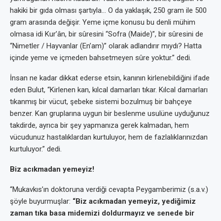
hakiki bir gıda olması şartıyla… O da yaklaşık, 250 gram ile 500
gram arasında değişir. Yeme içme konusu bu denli mühim
olmasa idi Kur’ân, bir sûresini “Sofra (Maide)”, bir sûresini de
“Nimetler / Hayvanlar (En’am)” olarak adlandırır mıydı? Hatta
içinde yeme ve içmeden bahsetmeyen sûre yoktur.” dedi.
İnsan ne kadar dikkat ederse etsin, kanının kirlenebildiğini ifade
eden Bulut, “Kirlenen kan, kılcal damarları tıkar. Kılcal damarları
tıkanmış bir vücut, şebeke sistemi bozulmuş bir bahçeye
benzer. Kan gruplarına uygun bir beslenme usulüne uyduğunuz
takdirde, ayrıca bir şey yapmanıza gerek kalmadan, hem
vücudunuz hastalıklardan kurtuluyor, hem de fazlalıklarınızdan
kurtuluyor.” dedi.
Biz acıkmadan yemeyiz!
“Mukavkıs’ın doktoruna verdiği cevapta Peygamberimiz (s.a.v.)
şöyle buyurmuşlar:
“Biz acıkmadan yemeyiz, yediğimiz
zaman tıka basa midemizi doldurmayız ve senede bir