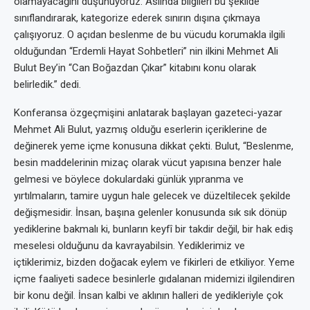
olamayacağını düşünüyoruz. Aslında bilgileri bu şekilde
sınıflandırarak, kategorize ederek sınırın dışına çıkmaya
çalışıyoruz. O açıdan beslenme de bu vücudu korumakla ilgili
olduğundan “Erdemli Hayat Sohbetleri” nin ilkini Mehmet Ali
Bulut Bey’in “Can Boğazdan Çıkar” kitabını konu olarak
belirledik.” dedi.
Konferansa özgeçmişini anlatarak başlayan gazeteci-yazar
Mehmet Ali Bulut, yazmış olduğu eserlerin içeriklerine de
değinerek yeme içme konusuna dikkat çekti. Bulut, “Beslenme,
besin maddelerinin mizaç olarak vücut yapısına benzer hale
gelmesi ve böylece dokulardaki günlük yıpranma ve
yırtılmaların, tamire uygun hale gelecek ve düzeltilecek şekilde
değişmesidir. İnsan, başına gelenler konusunda sık sık dönüp
yediklerine bakmalı ki, bunların keyfî bir takdir değil, bir hak ediş
meselesi olduğunu da kavrayabilsin. Yediklerimiz ve
içtiklerimiz, bizden doğacak eylem ve fikirleri de etkiliyor. Yeme
içme faaliyeti sadece besinlerle gıdalanan midemizi ilgilendiren
bir konu değil. İnsan kalbi ve aklının halleri de yedikleriyle çok