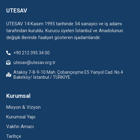
UTESAV
UTESAV 14 Kasım 1995 tarihinde 54 sanayici ve iş adamı
tarafından kuruldu. Kurucu üyeleri İstanbul ve Anadolunun
değişik illerinde faaliyet gösteren işadamlarıdır.
+90 212 395 34 00
utesav@utesav.org.tr
Ataköy 7-8-9-10 Mah. Çobançeşme E5 Yanyol Cad. No.4
Bakırköy/ İstanbul / TÜRKİYE
Kurumsal
Misyon & Vizyon
Kurumsal Yapı
Vakfın Amacı
Tarihçe