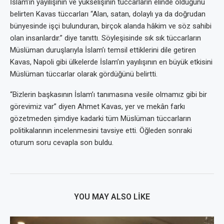
İslam’ın yayılışının ve yükselişinin tüccarların elinde olduğunu
belirten Kavas tüccarları “Alan, satan, dolaylı ya da doğrudan
bünyesinde işçi bulunduran, birçok alanda hâkim ve söz sahibi
olan insanlardır.” diye tanıttı. Söyleşisinde sık sık tüccarların
Müslüman duruşlarıyla İslam’ı temsil ettiklerini dile getiren
Kavas, Napoli gibi ülkelerde İslam’ın yayılışının en büyük etkisini
Müslüman tüccarlar olarak gördüğünü belirtti.
“Bizlerin başkasının İslam’ı tanımasına vesile olmamız gibi bir
görevimiz var” diyen Ahmet Kavas, yer ve mekân farkı
gözetmeden şimdiye kadarki tüm Müslüman tüccarların
politikalarının incelenmesini tavsiye etti. Öğleden sonraki
oturum soru cevapla son buldu.
YOU MAY ALSO LIKE