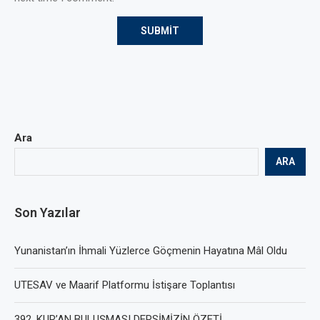
Ara
ARA
Son Yazılar
Yunanistan’ın İhmali Yüzlerce Göçmenin Hayatına Mâl Oldu
UTESAV ve Maarif Platformu İstişare Toplantısı
392. KUR’AN BULUŞMASI DERSİMİZİN ÖZETİ