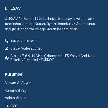
UTESAV
UTESAV 14 Kasım 1995 tarihinde 54 sanayici ve iş adamı
tarafından kuruldu. Kurucu üyeleri İstanbul ve Anadolunun
değişik illerinde faaliyet gösteren işadamlarıdır.
+90 212 395 34 00
utesav@utesav.org.tr
Ataköy 7-8-9-10 Mah. Çobançeşme E5 Yanyol Cad. No.4
Bakırköy/ İstanbul / TÜRKİYE
Kurumsal
Misyon & Vizyon
Kurumsal Yapı
Vakfın Amacı
Tarihçe