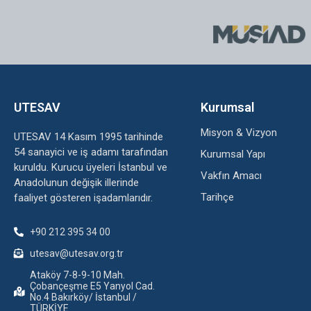
UTESAV
Kurumsal
Misyon & Vizyon
UTESAV 14 Kasım 1995 tarihinde
54 sanayici ve iş adamı tarafından
Kurumsal Yapı
kuruldu. Kurucu üyeleri İstanbul ve
Vakfın Amacı
Anadolunun değişik illerinde
Tarihçe
faaliyet gösteren işadamlarıdır.
+90 212 395 34 00
utesav@utesav.org.tr
Ataköy 7-8-9-10 Mah.
Çobançeşme E5 Yanyol Cad.
No.4 Bakırköy/ İstanbul /
TÜRKİYE