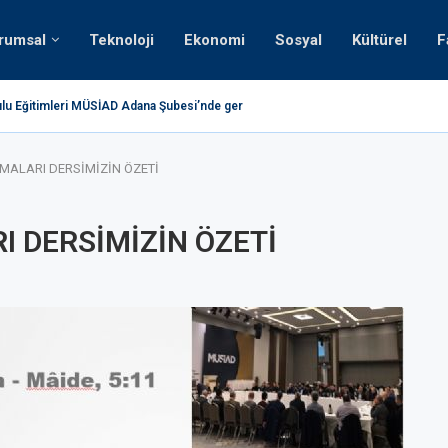
rumsal
Teknoloji
Ekonomi
Sosyal
Kültürel
F
lu Eğitimleri MÜSİAD Adana Şubesi’nde gerçekleştirildi.
Teknol
ŞMALARI DERSİMİZİN ÖZETİ
I DERSİMİZİN ÖZETİ