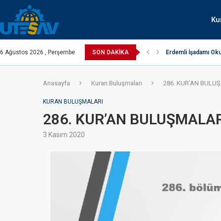
Ku
turko
6 Ağustos 2026 , Perşembe
SON DAKIKA
Erdemli İşadamı Oku
Anasayfa
Kuran Buluşmaları
286. KUR’AN BULU
KURAN BULUŞMALARI
286. KUR’AN BULUŞMALAR
3 Kasım 2020