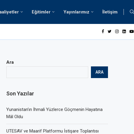
aaliyetler
Eğitimler
Yayınlarımız
İletişim
oji ve Değerler
Ara
ARA
Son Yazılar
Yunanistan’ın İhmali Yüzlerce Göçmenin Hayatına
Mâl Oldu
UTESAV ve Maarif Platformu İstişare Toplantısı