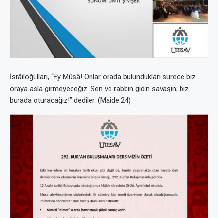
İsrâiloğulları, “Ey Mûsâ! Onlar orada bulundukları sürece biz
oraya asla girmeyeceğiz. Sen ve rabbin gidin savaşın; biz
burada oturacağız!” dediler. (Maide:24)