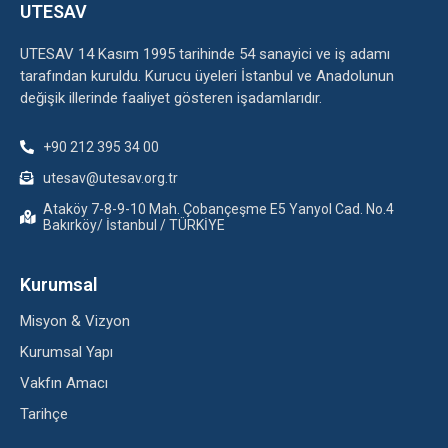
UTESAV
UTESAV 14 Kasım 1995 tarihinde 54 sanayici ve iş adamı
tarafından kuruldu. Kurucu üyeleri İstanbul ve Anadolunun
değişik illerinde faaliyet gösteren işadamlarıdır.
+90 212 395 34 00
utesav@utesav.org.tr
Ataköy 7-8-9-10 Mah. Çobançeşme E5 Yanyol Cad. No.4
Bakırköy/ İstanbul / TÜRKİYE
Kurumsal
Misyon & Vizyon
Kurumsal Yapı
Vakfın Amacı
Tarihçe