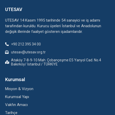
UTESAV
UTESAV 14 Kasım 1995 tarihinde 54 sanayici ve iş adamı
tarafından kuruldu. Kurucu üyeleri İstanbul ve Anadolunun
değişik illerinde faaliyet gösteren işadamlarıdır.
+90 212 395 34 00
utesav@utesav.org.tr
Ataköy 7-8-9-10 Mah. Çobançeşme E5 Yanyol Cad. No.4
Bakırköy/ İstanbul / TÜRKİYE
Kurumsal
Misyon & Vizyon
Kurumsal Yapı
Vakfın Amacı
Tarihçe