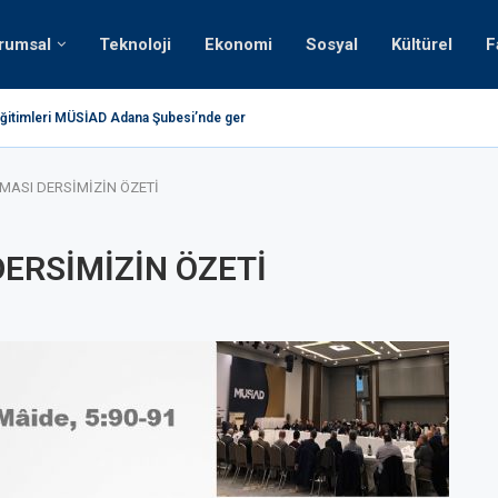
rumsal
Teknoloji
Ekonomi
Sosyal
Kültürel
F
ğitimleri MÜSİAD Adana Şubesi’nde gerçekleştirildi.
Teknoloji 
MASI DERSİMİZİN ÖZETİ
DERSİMİZİN ÖZETİ