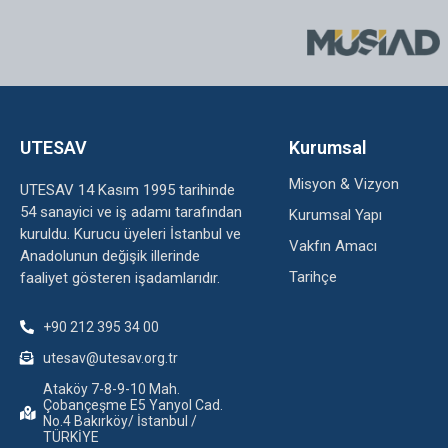
UTESAV
Kurumsal
Misyon & Vizyon
UTESAV 14 Kasım 1995 tarihinde
54 sanayici ve iş adamı tarafından
Kurumsal Yapı
kuruldu. Kurucu üyeleri İstanbul ve
Vakfın Amacı
Anadolunun değişik illerinde
Tarihçe
faaliyet gösteren işadamlarıdır.
+90 212 395 34 00
utesav@utesav.org.tr
Ataköy 7-8-9-10 Mah.
Çobançeşme E5 Yanyol Cad.
No.4 Bakırköy/ İstanbul /
TÜRKİYE