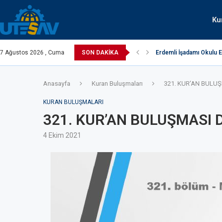
Ku
o
7 Ağustos 2026 , Cuma
SON DAKIKA
Erdemli İşadamı Okulu E
Anasayfa
Kuran Buluşmaları
321. KUR’AN BULUŞ
KURAN BULUŞMALARI
321. KUR’AN BULUŞMASI 
4 Ekim 2021