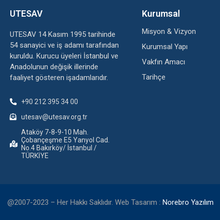
UTESAV
Kurumsal
Misyon & Vizyon
UTESAV 14 Kasım 1995 tarihinde
54 sanayici ve iş adamı tarafından
Kurumsal Yapı
kuruldu. Kurucu üyeleri İstanbul ve
Vakfın Amacı
Anadolunun değişik illerinde
Tarihçe
faaliyet gösteren işadamlarıdır.
+90 212 395 34 00
utesav@utesav.org.tr
Ataköy 7-8-9-10 Mah.
Çobançeşme E5 Yanyol Cad.
No.4 Bakırköy/ İstanbul /
TÜRKİYE
@2007-2023 – Her Hakkı Saklıdır. Web Tasarım :
Norebro Yazılım