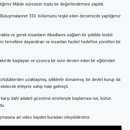
iğimiz Mâide sûresinin toplu bir değerlendirmesi yapıldı.
uluşmalarının 333. bölümünü teşkil eden dersimizde yaptığımız
a ve gerek insanların itikadlarını sağlam bir şekilde tesbit
am temellere dayandıran ve insanları fazilet hedefine yönelten bir
ke’de başlayan ve uzunca bir süre devam eden bir eğitimden
lüklerden uzaklaşmış, iyiliklerle donanmış, bir devlet kurup da
ebilecek ehliyete sahip hale gelmişti.
rşı dahi adaleti gözetme emirleriyle başlaması ise, bütün
du.
masına ait video kaydını buradan izleyebilirsiniz: