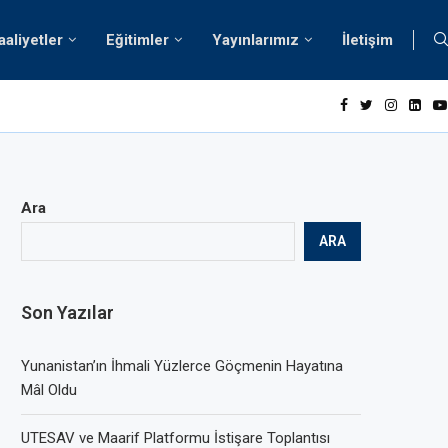
aaliyetler
Eğitimler
Yayınlarımız
İletişim
ığınmacılar ve Türkiye Ekonomisi Raporu
Ara
ARA
Son Yazılar
Yunanistan’ın İhmali Yüzlerce Göçmenin Hayatına
Mâl Oldu
UTESAV ve Maarif Platformu İstişare Toplantısı