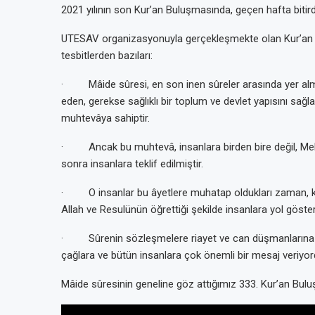
2021 yılının son Kur’an Buluşmasında, geçen hafta bitird
UTESAV organizasyonuyla gerçekleşmekte olan Kur’an B
tesbitlerden bazıları:
· Mâide sûresi, en son inen sûreler arasında yer almakt
eden, gerekse sağlıklı bir toplum ve devlet yapısını sağl
muhtevâya sahiptir.
· Ancak bu muhtevâ, insanlara birden bire değil, Mek
sonra insanlara teklif edilmiştir.
· O insanlar bu âyetlere muhatap oldukları zaman, kötü
Allah ve Resulünün öğrettiği şekilde insanlara yol göster
· Sûrenin sözleşmelere riayet ve can düşmanlarına ka
çağlara ve bütün insanlara çok önemli bir mesaj veriyor
Mâide sûresinin geneline göz attığımız 333. Kur’an Buluş