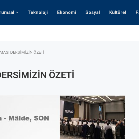
rumsal
Teknoloji
Ekonomi
Sosyal
Kültürel
F
Suriyeli S
MASI DERSİMİZİN ÖZETİ
DERSİMİZİN ÖZETİ