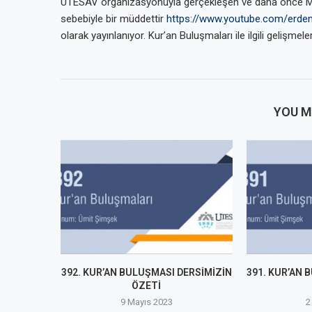
UTESAV organizasyonuyla gerçekleşen ve daha önce MÜ
sebebiyle bir müddettir
https://www.youtube.com/erdem
olarak yayınlanıyor. Kur’an Buluşmaları ile ilgili gelişme
YOU M
392. KUR’AN BULUŞMASI DERSİMİZİN
391. KUR’AN 
ÖZETİ
9 Mayıs 2023
2