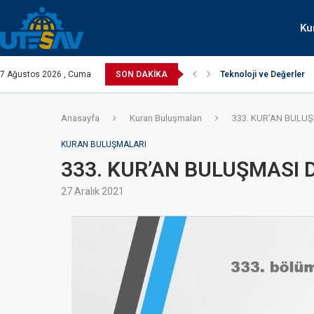
Ku
İAD Adana Şubesi’nde gerçekleştirildi.
7 Ağustos 2026 , Cuma
SON DAKIKA
Teknoloji ve Değerler
Anasayfa
Kuran Buluşmaları
333. KUR’AN BULUŞ
KURAN BULUŞMALARI
333. KUR’AN BULUŞMASI 
27 Aralık 2021