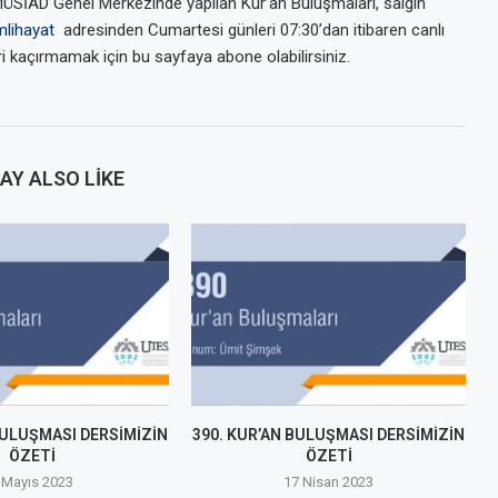
SİAD Genel Merkezinde yapılan Kur’an Buluşmaları, salgın
lihayat
adresinden Cumartesi günleri 07:30’dan itibaren canlı
leri kaçırmamak için bu sayfaya abone olabilirsiniz.
AY ALSO LIKE
BULUŞMASI DERSİMİZİN
390. KUR’AN BULUŞMASI DERSİMİZİN
ÖZETİ
ÖZETİ
 Mayıs 2023
17 Nisan 2023