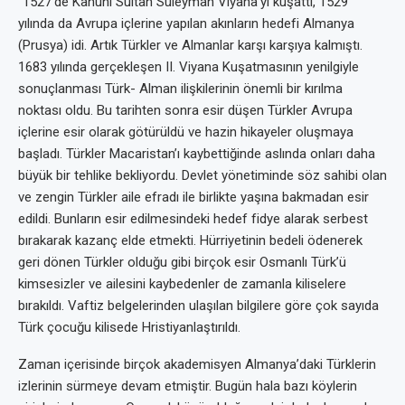
“1527’de Kanuni Sultan Süleyman Viyana’yı kuşattı, 1529
yılında da Avrupa içlerine yapılan akınların hedefi Almanya
(Prusya) idi. Artık Türkler ve Almanlar karşı karşıya kalmıştı.
1683 yılında gerçekleşen II. Viyana Kuşatmasının yenilgiyle
sonuçlanması Türk- Alman ilişkilerinin önemli bir kırılma
noktası oldu. Bu tarihten sonra esir düşen Türkler Avrupa
içlerine esir olarak götürüldü ve hazin hikayeler oluşmaya
başladı. Türkler Macaristan’ı kaybettiğinde aslında onları daha
büyük bir tehlike bekliyordu. Devlet yönetiminde söz sahibi olan
ve zengin Türkler aile efradı ile birlikte yaşına bakmadan esir
edildi. Bunların esir edilmesindeki hedef fidye alarak serbest
bırakarak kazanç elde etmekti. Hürriyetinin bedeli ödenerek
geri dönen Türkler olduğu gibi birçok esir Osmanlı Türk’ü
kimsesizler ve ailesini kaybedenler de zamanla kiliselere
bırakıldı. Vaftiz belgelerinden ulaşılan bilgilere göre çok sayıda
Türk çocuğu kilisede Hristiyanlaştırıldı.
Zaman içerisinde birçok akademisyen Almanya’daki Türklerin
izlerinin sürmeye devam etmiştir. Bugün hala bazı köylerin