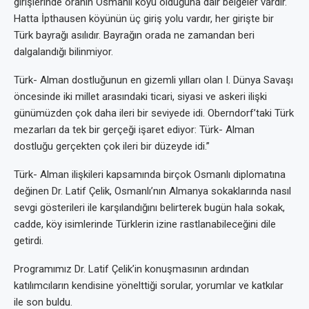
girişlerinde oranın Osmanlı köyü olduğuna dair belgeler vardır.
Hatta İpthausen köyünün üç giriş yolu vardır, her girişte bir
Türk bayrağı asılıdır. Bayrağın orada ne zamandan beri
dalgalandığı bilinmiyor.
Türk- Alman dostluğunun en gizemli yılları olan I. Dünya Savaşı
öncesinde iki millet arasındaki ticari, siyasi ve askeri ilişki
günümüzden çok daha ileri bir seviyede idi. Oberndorf’taki Türk
mezarları da tek bir gerçeği işaret ediyor: Türk- Alman
dostluğu gerçekten çok ileri bir düzeyde idi.”
Türk- Alman ilişkileri kapsamında birçok Osmanlı diplomatına
değinen Dr. Latif Çelik, Osmanlı’nın Almanya sokaklarında nasıl
sevgi gösterileri ile karşılandığını belirterek bugün hala sokak,
cadde, köy isimlerinde Türklerin izine rastlanabileceğini dile
getirdi.
Programımız Dr. Latif Çelik’in konuşmasının ardından
katılımcıların kendisine yönelttiği sorular, yorumlar ve katkılar
ile son buldu.