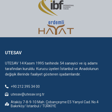
UTESAV
UTESAV 14 Kasım 1995 tarihinde 54 sanayici ve iş adamı
tarafından kuruldu. Kurucu üyeleri İstanbul ve Anadolunun
değişik illerinde faaliyet gösteren işadamlarıdır.
+90 212 395 34 00
utesav@utesav.org.tr
Ataköy 7-8-9-10 Mah. Çobançeşme E5 Yanyol Cad. No.4
Bakırköy/ İstanbul / TÜRKİYE