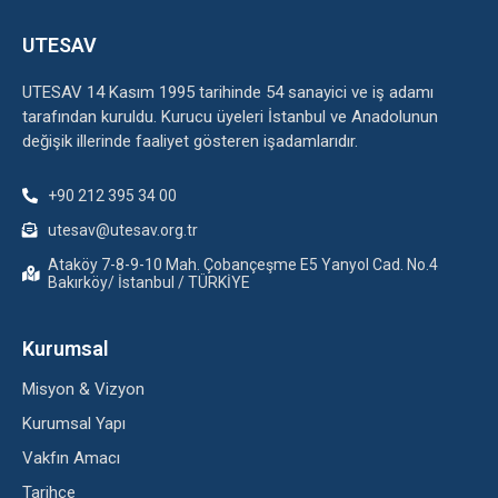
UTESAV
UTESAV 14 Kasım 1995 tarihinde 54 sanayici ve iş adamı
tarafından kuruldu. Kurucu üyeleri İstanbul ve Anadolunun
değişik illerinde faaliyet gösteren işadamlarıdır.
+90 212 395 34 00
utesav@utesav.org.tr
Ataköy 7-8-9-10 Mah. Çobançeşme E5 Yanyol Cad. No.4
Bakırköy/ İstanbul / TÜRKİYE
Kurumsal
Misyon & Vizyon
Kurumsal Yapı
Vakfın Amacı
Tarihçe