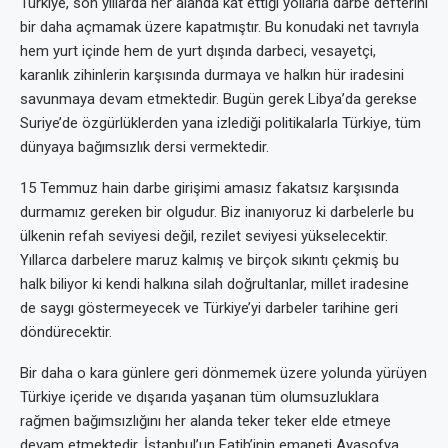
Türkiye, son yıllarda her alanda kat ettiği yollarla darbe defterini
bir daha açmamak üzere kapatmıştır. Bu konudaki net tavrıyla
hem yurt içinde hem de yurt dışında darbeci, vesayetçi,
karanlık zihinlerin karşısında durmaya ve halkın hür iradesini
savunmaya devam etmektedir. Bugün gerek Libya’da gerekse
Suriye’de özgürlüklerden yana izlediği politikalarla Türkiye, tüm
dünyaya bağımsızlık dersi vermektedir.
15 Temmuz hain darbe girişimi amasız fakatsız karşısında
durmamız gereken bir olgudur. Biz inanıyoruz ki darbelerle bu
ülkenin refah seviyesi değil, rezilet seviyesi yükselecektir.
Yıllarca darbelere maruz kalmış ve birçok sıkıntı çekmiş bu
halk biliyor ki kendi halkına silah doğrultanlar, millet iradesine
de saygı göstermeyecek ve Türkiye’yi darbeler tarihine geri
döndürecektir.
Bir daha o kara günlere geri dönmemek üzere yolunda yürüyen
Türkiye içeride ve dışarıda yaşanan tüm olumsuzluklara
rağmen bağımsızlığını her alanda teker teker elde etmeye
devam etmektedir. İstanbul’un Fatih’inin emaneti Ayasofya