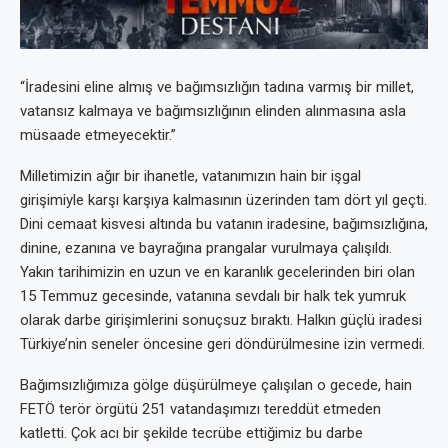
“İradesini eline almış ve bağımsızlığın tadına varmış bir millet,
vatansız kalmaya ve bağımsızlığının elinden alınmasına asla
müsaade etmeyecektir.”
Milletimizin ağır bir ihanetle, vatanımızın hain bir işgal
girişimiyle karşı karşıya kalmasının üzerinden tam dört yıl geçti.
Dini cemaat kisvesi altında bu vatanın iradesine, bağımsızlığına,
dinine, ezanına ve bayrağına prangalar vurulmaya çalışıldı.
Yakın tarihimizin en uzun ve en karanlık gecelerinden biri olan
15 Temmuz gecesinde, vatanına sevdalı bir halk tek yumruk
olarak darbe girişimlerini sonuçsuz bıraktı. Halkın güçlü iradesi
Türkiye’nin seneler öncesine geri döndürülmesine izin vermedi.
Bağımsızlığımıza gölge düşürülmeye çalışılan o gecede, hain
FETÖ terör örgütü 251 vatandaşımızı tereddüt etmeden
katletti. Çok acı bir şekilde tecrübe ettiğimiz bu darbe