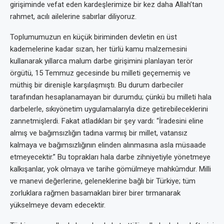
girişiminde vefat eden kardeşlerimize bir kez daha Allah’tan
rahmet, acılı ailelerine sabırlar diliyoruz.
Toplumumuzun en küçük biriminden devletin en üst
kademelerine kadar sızan, her türlü kamu malzemesini
kullanarak yıllarca malum darbe girişimini planlayan terör
örgütü, 15 Temmuz gecesinde bu milleti geçememiş ve
müthiş bir direnişle karşılaşmıştı. Bu durum darbeciler
tarafından hesaplanamayan bir durumdu; çünkü bu milleti hala
darbelerle, sıkıyönetim uygulamalarıyla dize getirebileceklerini
zannetmişlerdi. Fakat atladıkları bir şey vardı: “İradesini eline
almış ve bağımsızlığın tadına varmış bir millet, vatansız
kalmaya ve bağımsızlığının elinden alınmasına asla müsaade
etmeyecektir.” Bu toprakları hala darbe zihniyetiyle yönetmeye
kalkışanlar, yok olmaya ve tarihe gömülmeye mahkûmdur. Milli
ve manevi değerlerine, geleneklerine bağlı bir Türkiye; tüm
zorluklara rağmen basamakları birer birer tırmanarak
yükselmeye devam edecektir.